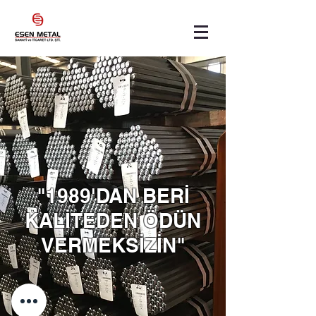
"​1989'DAN BERİ
KALİTEDEN ÖDÜN
VERMEKSİZİN"